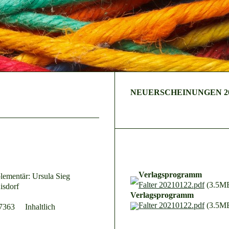
NEUERSCHEINUNGEN 2
Verlagsprogramm
lementär: Ursula Sieg
Falter 20210122.pdf
(3.5M
isdorf
Verlagsprogramm
Falter 20210122.pdf
(3.5M
67363 Inhaltlich