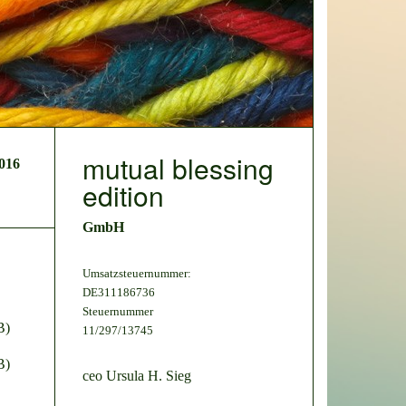
mutual blessing
016
edition
GmbH
Umsatzsteuernummer:
DE311186736
Steuernummer
B)
11/297/13745
B)
ceo Ursula H. Sieg