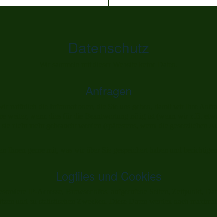
Datenschutz
Wir sammeln mit dieser Website keine Daten.
Anfragen
r natürlich die Informationen, die Sie uns geben, damit wir Ihre Anf
re weiter, wenn dies für die Beantwortung nötig ist (wenn wir z.B. etw
d sie nicht mehr gebraucht werden (spätestens, wenn die gesetzlichen A
len Ihnen gerne mit, was wir über Sie gespeichert haben und berichtigen
Logfiles und Cookies
sbesondere IP-Adresse, Browserinfos, aufgerufene Seiten, Zeitpunkt, D
ützen und zu statistischen Zwecken. Diese Daten werden nach maximal 