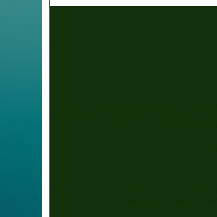
Wenn Sie Kontakt mit uns aufnehmen, speichern wi
behandeln wir vertraulich und geben sie nur an ande
mitteilen). Wir löschen die Daten sobal
Wir tei
Unser Hoster protokolliert einige Zugriffsdaten (in
Server vor Missbrauch zu sch