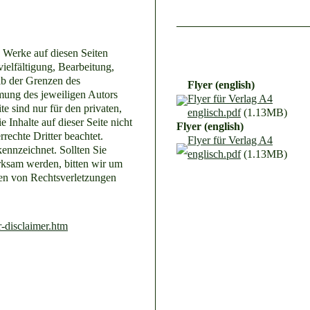
d Werke auf diesen Seiten
ielfältigung, Bearbeitung,
lb der Grenzen des
Flyer (english)
mung des jeweiligen Autors
Flyer für Verlag A4
e sind nur für den privaten,
englisch.pdf
(1.13MB)
 Inhalte auf dieser Seite nicht
Flyer (english)
rechte Dritter beachtet.
Flyer für Verlag A4
kennzeichnet. Sollten Sie
englisch.pdf
(1.13MB)
rksam werden, bitten wir um
en von Rechtsverletzungen
-disclaimer.htm