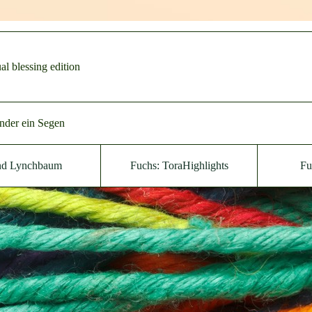
al blessing edition
nder ein Segen
nd Lynchbaum
Fuchs: ToraHighlights
Fu