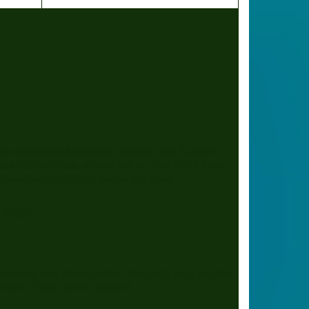
rage entsprechend bearbeiten können. Ihre Angaben
as an Sie schicken, müssen wir der Post Ihre Adresse
ufbewahrungspflichten verstrichen sind).
 Fehler.
atenmenge und ob der Aufruf erfolgreich war), um den
sieben Tagen wieder gelöscht.